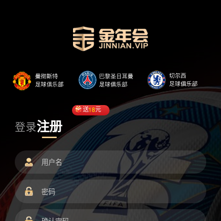
送
18
元
注册
登录